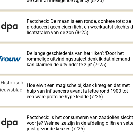
de Central Intelligence Agency (8-’25)
Factcheck: De maan is een ronde, donkere rots: ze
produceert geen eigen licht en weerkaatst slechts 
lichtstralen van de zon (8-’25)
De lange geschiedenis van het ‘liken’: ‘Door het
rommelige uitvindingstraject denk ik dat niemand
kan claimen de uitvinder te zijn’ (7-’25)
Hoe eiwit een magische bijklank kreeg en dat met
hulp van influencers avant la lettre rond 1900 tot
een ware proteïne-hype leidde (7-’25)
Factcheck: Is het consumeren van zaadoliën slecht
voor je? Welnee, ze zijn in de afdeling oliën en vett
juist gezonde keuzes (7-’25)